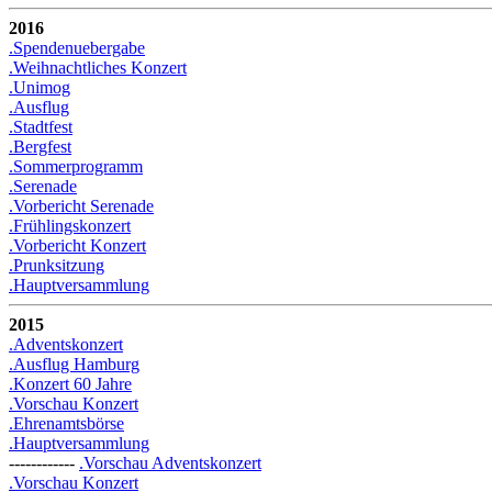
2016
.Spendenuebergabe
.Weihnachtliches Konzert
.Unimog
.Ausflug
.Stadtfest
.Bergfest
.Sommerprogramm
.Serenade
.Vorbericht Serenade
.Frühlingskonzert
.Vorbericht Konzert
.Prunksitzung
.Hauptversammlung
2015
.Adventskonzert
.Ausflug Hamburg
.Konzert 60 Jahre
.Vorschau Konzert
.Ehrenamtsbörse
.Hauptversammlung
------------
.Vorschau Adventskonzert
.Vorschau Konzert