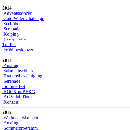
2014
.Adventskonzert
.Cold Water Challenge
.Seebühne
.Serenade
.Kolping
Blasorchester
Treffen
.Frühlingskonzert
2013
.Ausflug
.Saisonabschluss
.Brauereibesichtigung
.Serenade
.Sommerfest
.ROCKamBERG
.AGV Jubiläum
.Konzert
2012
.Weihnachtskonzert
.Ausflug
.Sommerprogramm