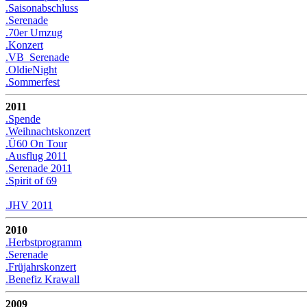
.Saisonabschluss
.Serenade
.70er Umzug
.Konzert
.VB_Serenade
.OldieNight
.Sommerfest
2011
.Spende
.Weihnachtskonzert
.Ü60 On Tour
.Ausflug 2011
.Serenade 2011
.Spirit of 69
.JHV 2011
2010
.Herbstprogramm
.Serenade
.Früjahrskonzert
.Benefiz Krawall
2009